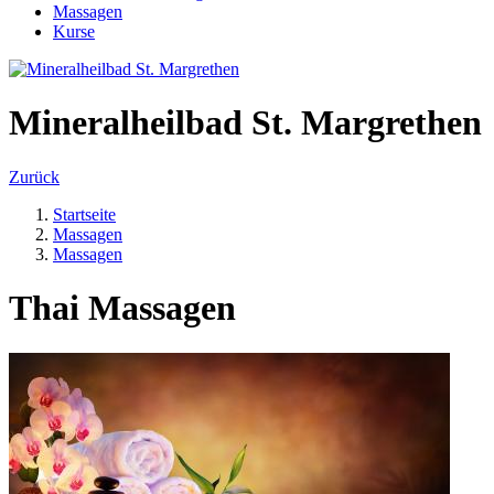
Massagen
Kurse
Mineralheilbad St. Margrethen
Zurück
Startseite
Massagen
Massagen
Thai Massagen